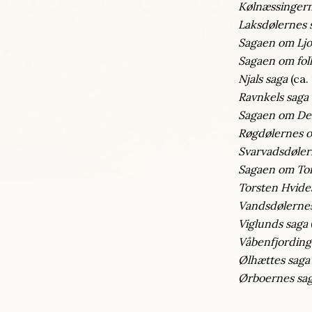
Kølnæssingern
Laksdølernes 
Sagaen om Ljo
Sagaen om fol
Njals saga
(ca.
Ravnkels saga
Sagaen om De
Røgdølernes 
Svarvadsdøler
Sagaen om To
Torsten Hvide
Vandsdølernes
Viglunds saga
Våbenfjording
Ølhættes saga
Ørboernes sa