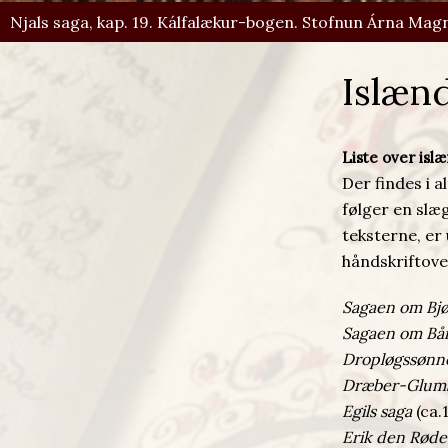
Njals saga, kap. 19. Kálfalækur-bogen. Stofnun Árna Magn
Islæn
Liste over isl
Der findes i 
følger en slæ
teksterne, er
håndskriftove
Sagaen om Bj
Sagaen om Bår
Dropløgssønn
Dræber-Glums
Egils saga
(ca.
Erik den Røde