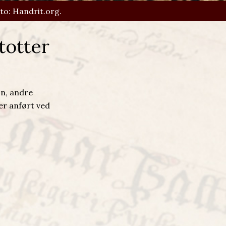
to: Handrit.org.
totter
on, andre
er anført ved