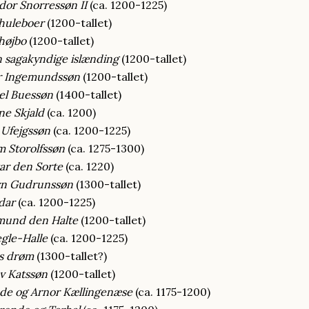
dor Snorressøn II
(ca. 1200-1225)
huleboer
(1200-tallet)
højbo
(1200-tallet)
 sagakyndige islænding
(1200-tallet)
ar Ingemundssøn
(1200-tallet)
el Buessøn
(1400-tallet)
e Skjald
(ca. 1200)
Ufejgssøn
(ca. 1200-1225)
 Storolfssøn
(ca. 1275-1300)
ar den Sorte
(ca. 1220)
vn Gudrunssøn
(1300-tallet)
dar
(ca. 1200-1225)
mund den Halte
(1200-tallet)
gle-Halle
(ca. 1200-1225)
s drøm
(1300-tallet?)
v Katssøn
(1200-tallet)
de og Arnor Kællingenæse
(ca. 1175-1200)