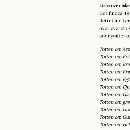
Liste over isl
Der findes 49
flettet ind i 
overleveret i
anonymitet og
Totten om Arno
Totten om Bol
Totten om Br
Totten om Br
Totten om Egi
Totten om Ejn
Totten om Gisl
Totten om gr
Totten om Gu
Totten om Gu
Totten om Hal