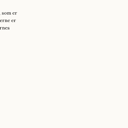
, som er
terne er
ernes