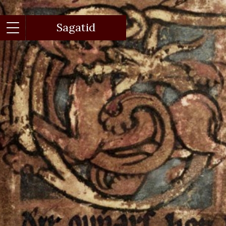
Gå
til
hovedindhold
Sagatid