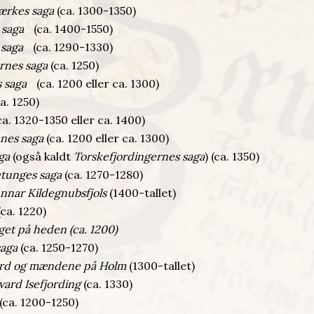
ærkes saga
(ca. 1300-1350)
s saga
(ca. 1400-1550)
saga
(ca. 1290-1330)
rnes saga
(ca. 1250)
s saga
(ca. 1200 eller ca. 1300)
. 1250)
ca. 1320-1350 eller ca. 1400)
nes saga
(ca. 1200 eller ca. 1300)
ga
(også kaldt
Torskefjordingernes saga
) (ca. 1350)
tunges saga
(ca. 1270-1280)
nar Kildegnubsfjols
(1400-tallet)
ca. 1220)
get på heden (ca. 1200)
saga
(ca. 1250-1270)
rd og mændene på Holm
(1300-tallet)
ard Isefjording
(ca. 1330)
(ca. 1200-1250)