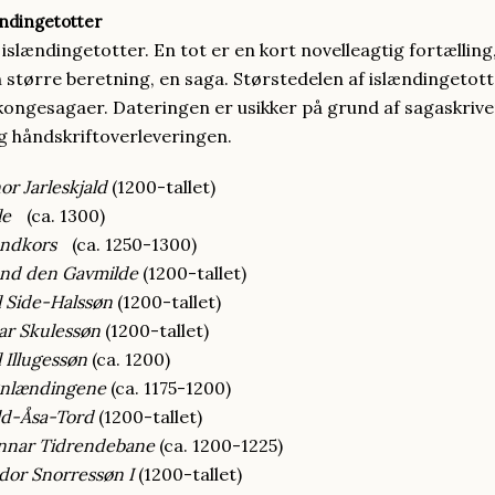
ændingetotter
 islændingetotter. En tot er en kort novelleagtig fortælling
en større beretning, en saga. Størstedelen af islændingetot
 kongesagaer. Dateringen er usikker på grund af sagaskriv
 håndskriftoverleveringen.
r Jarleskjald
(1200-tallet)
le
(ca. 1300)
andkors
(ca. 1250-1300)
and den Gavmilde
(1200-tallet)
l Side-Halssøn
(1200-tallet)
ar Skulessøn
(1200-tallet)
 Illugessøn
(ca. 1200)
ønlændingene
(ca. 1175-1200)
ld-Åsa-Tord
(1200-tallet)
nnar Tidrendebane
(ca. 1200-1225)
dor Snorressøn I
(1200-tallet)