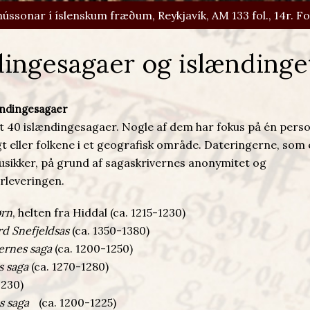
ússonar í íslenskum fræðum, Reykjavík, AM 133 fol., 14r. Fo
dingesagaer og islændinge
ændingesagaer
alt 40 islændingesagaer. Nogle af dem har fokus på én pers
gt eller folkene i et geografisk område. Dateringerne, som 
 usikker, på grund af sagaskrivernes anonymitet og
rleveringen.
ørn
, helten fra Hiddal (ca. 1215-1230)
d Snefjeldsas
(ca. 1350-1380)
ernes saga
(ca. 1200-1250)
 saga
(ca. 1270-1280)
1230)
s saga
(ca. 1200-1225)