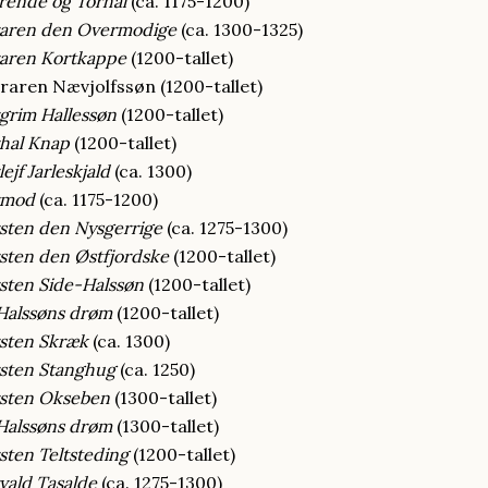
rende og Torhal
(ca. 1175-1200)
raren den Overmodige
(ca. 1300-1325)
raren Kortkappe
(1200-tallet)
aren Nævjolfssøn (1200-tallet)
grim Hallessøn
(1200-tallet)
hal Knap
(1200-tallet)
ejf Jarleskjald
(ca. 1300)
rmod
(ca. 1175-1200)
sten den Nysgerrige
(ca. 1275-1300)
sten den Østfjordske
(1200-tallet)
sten Side-Halssøn
(1200-tallet)
Halssøns drøm
(1200-tallet)
sten Skræk
(ca. 1300)
sten Stanghug
(ca. 1250)
rsten Okseben
(1300-tallet)
Halssøns drøm
(1300-tallet)
sten Teltsteding
(1200-tallet)
vald Tasalde
(ca. 1275-1300)