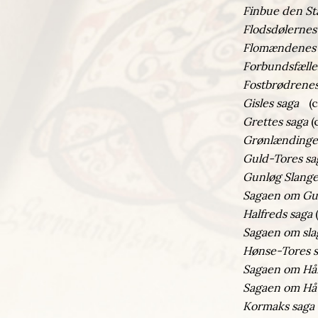
Finbue den St
Flodsdølerne
Flomændenes 
Forbundsfælle
Fostbrødrene
Gisles saga
(ca
Grettes saga
(
Grønlændinge
Guld-Tores sa
Gunløg Slange
Sagaen om Gun
Halfreds saga
(
Sagaen om sla
Hønse-Tores 
Sagaen om Hå
Sagaen om Håv
Kormaks saga