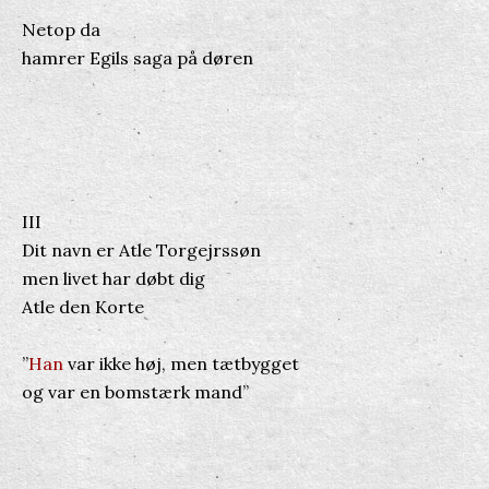
Netop da
hamrer Egils saga på døren
III
Dit navn er Atle Torgejrssøn
men livet har døbt dig
Atle den Korte
”
Han
var ikke høj, men tætbygget
og var en bomstærk mand”