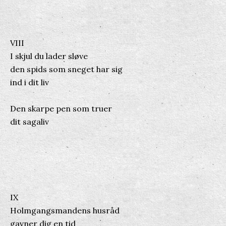
VIII
I skjul du lader sløve
den spids som sneget har sig
ind i dit liv
Den skarpe pen som truer
dit sagaliv
IX
Holmgangsmandens husråd
gavner dig en tid