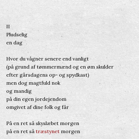
II
Pludselig
en dag
Hvor du vågner senere end vanligt
(på grund af tømmermænd og en øm skulder
efter gårsdagens op- og spydkast)
men dog magtfuld nok
og mandig
på din egen jordejendom
omgivet af dine folk og får
På en ret så skyslæbet morgen
på en ret så
træstynet
morgen