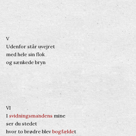
V
Udenfor står uvejret
med hele sin flok
og sænkede bryn
VI
I
svidningsmandens
mine
ser du stedet
hvor to brødre blev
bogfælde
t